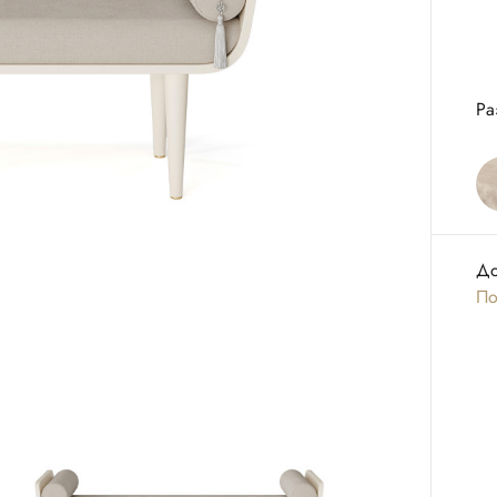
Ра
До
По