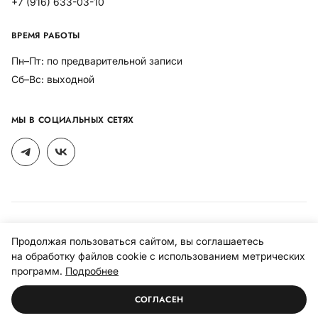
+7 (916) 633-03-10
ВРЕМЯ РАБОТЫ
Пн–Пт: по предварительной записи
Сб–Вс: выходной
МЫ В СОЦИАЛЬНЫХ СЕТЯХ
Политика конфиденциальности
Продолжая пользоваться сайтом, вы соглашаетесь
Политика использования файлов cookies
на обработку файлов cookie с использованием метрических
программ.
Подробнее
© 1998–2026 R-interior.ru, все права защищены.
Разработано
СОГЛАСЕН
2024