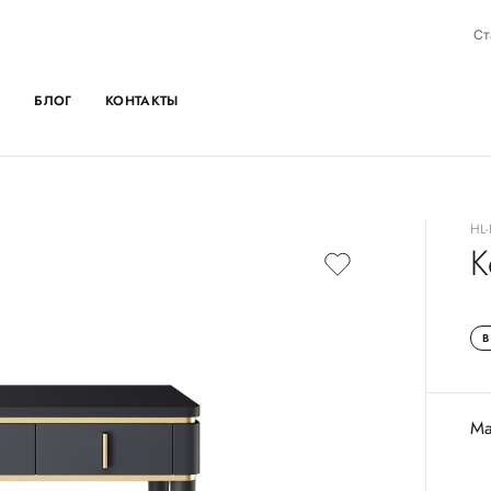
0
Ст
БЛОГ
КОНТАКТЫ
HL-
К
В
Ма