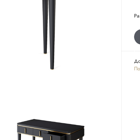
Ра
До
По