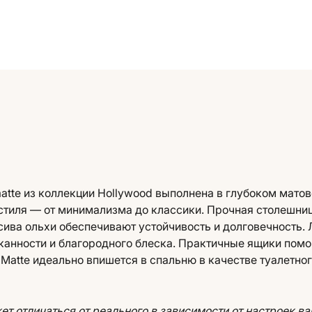
atte из коллекции Hollywood выполнена в глубоком матов
тиля — от минимализма до классики. Прочная столешниц
ива ольхи обеспечивают устойчивость и долговечность. Л
анности и благородного блеска. Практичные ящики помог
 Matte идеально впишется в спальню в качестве туалетно
т отличаться от реального в зависимости от настроек в